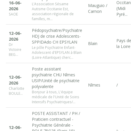
Occitan
16-06-
L’Association Sésame
Mauguio /
(Midi
2026
Autisme Occitanie Est,
Carnon
association régionale de
Pyré...
SAOE
familles, m...
Pédopsychiatre/Psychiatre
12-06-
HDJ de crise Adolescents-
2026
Pays d
SPPIDAdo CH EPSYLAN
Blain
Dr
la Loire
Le pôle Psychiatrie Enfant-
Victoire
Adolescent d'EPSYLAN à Blain
BEG...
(Loire-Atlantique) cherc...
Poste assistant
psychiatrie CHU Nîmes
12-06-
USIP/Unité de psychiatrie
2026
Nîmes
/
polyvalente
Charlotte
Bonjour à tous, L'équipe
BOULE...
médicale de l'Unité de Soins
Intensifs Psychiatriques/...
POSTE ASSISTANT / PH /
Praticien contractuel -
Psychiatrie Générale -
12-06-
POLE 75G25 (Paris 19) -