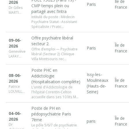
Île de
2026
Paris
CMP temps plein ou
France
Dr Gilles
partagé avec l’intra
MARTI...
Intitulé du poste : Médecin
Psychiatre Statut : Assistant
Spécialiste / Pratic...
Offre psychiatre libéral
09-06-
secteur 2
Île de
2026
Paris
Offre d’emploi — Psychiatre
France
Geneviève
libéral (Secteur 2) Clinique
LAFAY...
Villa Montsouris rec...
Poste PHC en
Issy-les-
08-06-
Addictologie
Moulineaux
Île de
2026
(Hospitalisation complète)
(Hauts-de-
France
Patrice
L'unité d'Addictologie de
LOUVILL...
Seine)
l'hôpital Corentin-Celton
accueille dans ses 10 lits M...
Poste de PH en
04-06-
pédopsychiatrie Paris
Île de
2026
7ème
paris
France
Dr
Le pôle 5/6/7 de psychiatrie