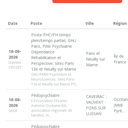
Date
Poste
Ville
Région
Poste PHC/PH temps
plein/temps partiel, GHU
Paris, Pôle Psychiatrie
16-06-
Dépendance
Paris et
Île de
2026
Réhabilitation et
Neuilly sur
France
Damien
Perspective, Sites Paris
Marne
CROZET
13e et Neuilly sur Marne
GHU PARIS Psychiatrie et
Neurosciences, Sites Paris
13e et Neuilly sur Marne PO...
Pédopsychiatre
CAVEIRAC -
Occitan
16-06-
L’Association Sésame
VAUVERT -
(Midi
2026
Autisme Occitanie Est,
FONS SUR
association régionale de
Pyré...
SAOE
LUSSAN
familles, m...
Pédopsychiatre