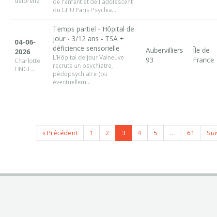
delorenzi
de l'enfant et de l'adolescent
du GHU Paris Psychia...
Temps partiel - Hôpital de
jour - 3/12 ans - TSA +
04-06-
déficience sensorielle
Aubervilliers
Île de
2026
L’Hôpital de jour Valneuve
93
France
Charlotte
recrute un psychiatre,
FINGE...
pédopsychiatre (ou
éventuellem...
« Précédent
1
2
3
4
5
…
61
Sui