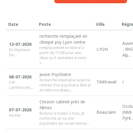
Date
Poste
Ville
Régi
recherche remplaçant en
clinique psy Lyon centre
Auve
12-07-2026
remplacement en libéral à
LYON
- Rh
Dr Stephane
partir du 17/08 pour une,
Sis...
Alp...
deux ou 3 semaines à votre
c...
Jeune Psychiatre
08-07-2026
Recherche impérative avant la
Télétravail
/
C3P
rentrée d'un psychiatre liberal
Luminescenc...
en téléconsultatio...
Cession cabinet près de
Occit
Nîmes
07-07-2026
Beaucaire
(Midi
Bonjour à toutes à tous, Je
Aurélie
Pyré..
recherche un ou une
psychiatre qui serait interes...