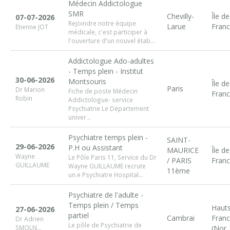
Médecin Addictologue
SMR
Chevilly-
Île de
07-07-2026
Rejoindre notre équipe
Larue
Fran
Etienne JOT
médicale, c'est participer à
l'ouverture d'un nouvel étab...
Addictologue Ado-adultes
- Temps plein - Institut
30-06-2026
Montsouris
Île de
Paris
Dr Marion
Fiche de poste Médecin
Fran
Robin
Addictologue- service
Psychiatrie Le Département
univer...
Psychiatre temps plein -
SAINT-
29-06-2026
P.H ou Assistant
MAURICE
Île de
Wayne
Le Pôle Paris 11, Service du Dr
/ PARIS
Fran
GUILLAUME
Wayne GUILLAUME recrute
11ème
un.e Psychiatre Hospital...
Psychiatre de l'adulte -
Temps plein / Temps
Haut
27-06-2026
partiel
Cambrai
Fran
Dr Adrien
Le pôle de Psychiatrie de
SMOLN...
(Nor..