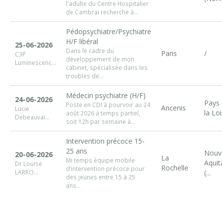
l'adulte du Centre Hospitalier
de Cambrai recherche à...
Pédopsychiatre/Psychiatre
H/F libéral
25-06-2026
Dans le cadre du
Paris
/
C3P
développement de mon
Luminescenc...
cabinet, spécialisée dans les
troubles de...
Médecin psychiatre (H/F)
24-06-2026
Pays
Poste en CDI à pourvoir au 24
Ancenis
Lucie
la Loi
août 2026 à temps partiel,
Debeauvai...
soit 12h par semaine à...
Intervention précoce 15-
25 ans
Nouve
20-06-2026
La
Mi temps équipe mobile
Aquit
Dr Louise
Rochelle
d’intervention précoce pour
LARRO...
(...
des jeunes entre 15 à 25
ans...