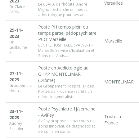
2023
Versailles
Le CSAPA de l’hôpital André
Dr Claire
Mignot recherche un médecin
FARIN...
addictologue pour ses an...
Poste PH temps plein ou
29-11-
temps partiel pédopsychiatre
2023
PCO Marseille
Marseille
Dr
CENTRE HOSPITALIER VALVERT -
Guillaume
Marseille Service d’Evaluation et
Ka...
Soins de l’Autis...
Poste en Addictologie au
27-11-
GHPP MONTELIMAR
2023
(Drôme)
MONTELIMAR
Groupement
Le Groupement Hospitalier des
Hosp...
Portes de Provence recrute un
médecin généraliste...
Poste Psychiatre 1j/semaine
23-11-
- AviPsy
Toute la
2023
AviPsy propose un parcours de
France
Audrey
soins innovant, de diagnostic et
Schibler
de soins en santé...