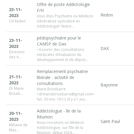
Offre de poste Addictologie
23-11-
F/H
Redon
2023
Vous êtes Psychiatre ou Médecin
CH Redon
Généraliste spécialisé en
Addictologie? Notre...
pédopsychiatre pour le
23-11-
CAMSP de Dax
2023
DAX
• Assurer des consultations
Direction
médicales d’évaluation du
des A...
développement et de dépist...
Remplacement psychiatrie
21-11-
libérale - activité de
2023
consultations
Bayonne
Dr Marie
Marie Brisebarre
Briseb...
<drmariebrisebarre@gmail.com>
lun. 20 nov. 16:12 (il y a 1 jou...
Addictologue - île de la
20-11-
Réunion
2023
Saint-Paul
Nous recrutons un Médecin
Mélanie de
Addictologue, sur l’île de la
Mas...
Réunion, début 2024....