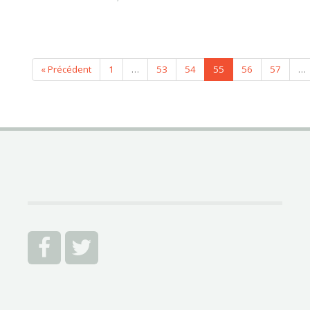
« Précédent
1
…
53
54
55
56
57
…